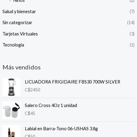
Niños
(2)
Salud y bienestar
(7)
Sin categorizar
(14)
Tarjetas Virtuales
(3)
Tecnología
(1)
Más vendidos
LICUADORA FRIGIDAIRE FBS30 700W SILVER
C$
2450
Salero Cross 4Oz 1 unidad
C$
45
Labial en Barra-Tono 06-USHAS 3.8g
C$
50