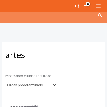
Ir
C$
0
al
Busc
contenido
artes
Mostrando el único resultado