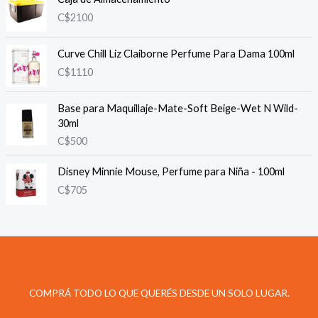
C$
2100
Curve Chill Liz Claiborne Perfume Para Dama 100ml
C$
1110
Base para Maquillaje-Mate-Soft Beige-Wet N Wild-
30ml
C$
500
Disney Minnie Mouse, Perfume para Niña - 100ml
C$
705
COMPRÁ TODO LO QUE QUERÉS DESDE UN SOLO LUGAR.