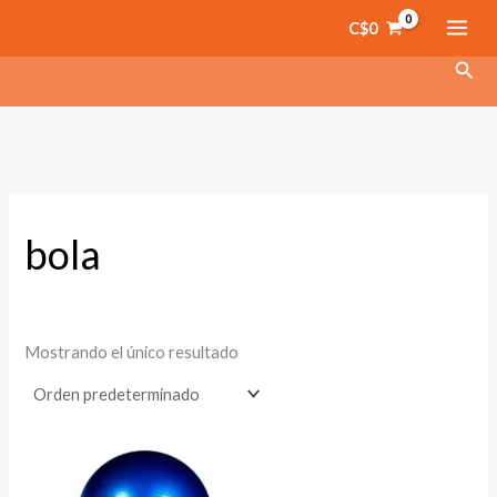
Ir
C$
0
al
Busc
contenido
bola
Mostrando el único resultado