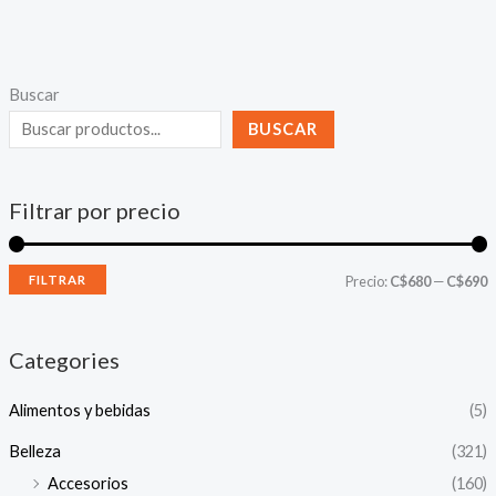
Buscar
BUSCAR
Filtrar por precio
P
P
FILTRAR
Precio:
C$680
—
C$690
r
r
e
e
Categories
c
c
Alimentos y bebidas
(5)
i
i
o
o
Belleza
(321)
Accesorios
(160)