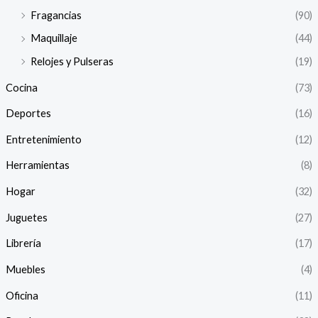
í
á
Fragancias
(90)
n
x
Maquillaje
(44)
i
i
Relojes y Pulseras
(19)
Cocina
(73)
o
o
Deportes
(16)
Entretenimiento
(12)
Herramientas
(8)
Hogar
(32)
Juguetes
(27)
Librería
(17)
Muebles
(4)
Oficina
(11)