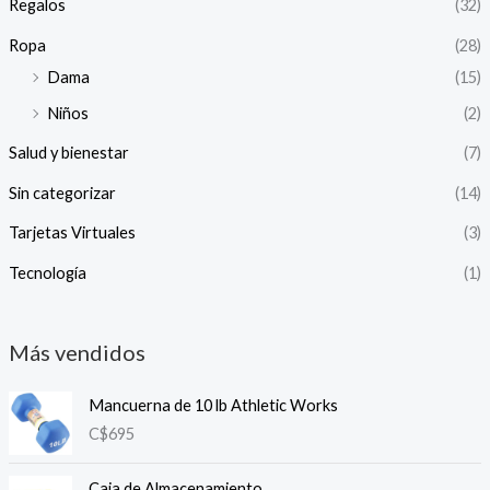
Regalos
(32)
Ropa
(28)
Dama
(15)
Niños
(2)
Salud y bienestar
(7)
Sin categorizar
(14)
Tarjetas Virtuales
(3)
Tecnología
(1)
Más vendidos
Mancuerna de 10 lb Athletic Works
C$
695
Caja de Almacenamiento