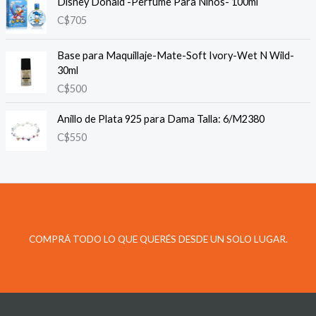
Disney Donald -Perfume Para Niños- 100ml
C$
705
Base para Maquillaje-Mate-Soft Ivory-Wet N Wild-
30ml
C$
500
Anillo de Plata 925 para Dama Talla: 6/M2380
C$
550
COMPRÁ TODO LO QUE QUERÉS DESDE UN SOLO LUGAR.