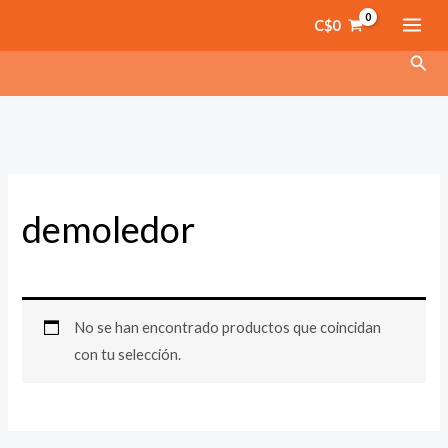
Ir
C$
0
al
Busc
contenido
demoledor
No se han encontrado productos que coincidan
con tu selección.