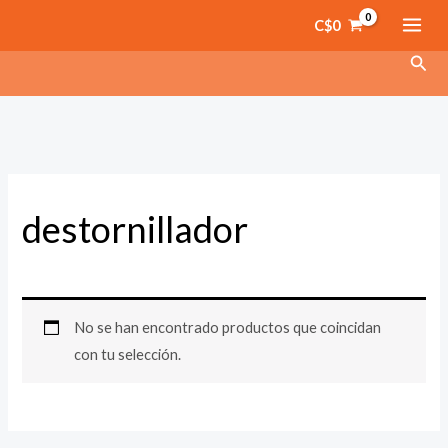
Ir
C$
0
al
Busc
contenido
destornillador
No se han encontrado productos que coincidan
con tu selección.