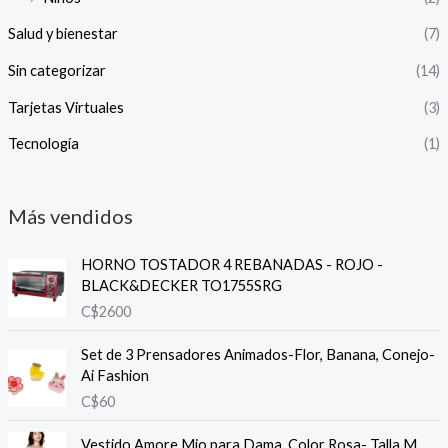
Salud y bienestar
(7)
Sin categorizar
(14)
Tarjetas Virtuales
(3)
Tecnología
(1)
Más vendidos
HORNO TOSTADOR 4 REBANADAS - ROJO -
BLACK&DECKER TO1755SRG
C$
2600
Set de 3 Prensadores Animados-Flor, Banana, Conejo-
Ai Fashion
C$
60
Vestido Amore Mio para Dama, Color Rosa- Talla M