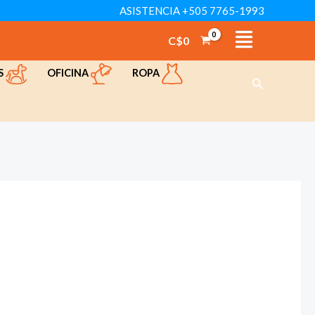
ASISTENCIA +505 7765-1993
C$
0
TÁCTENOS
VER CATÁLOGO
OFICINA
ROPA
S
Buscar