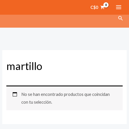
Ir
C$
0
al
Busc
contenido
martillo
No se han encontrado productos que coincidan
con tu selección.