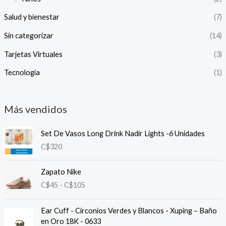
Salud y bienestar
(7)
Sin categorizar
(14)
Tarjetas Virtuales
(3)
Tecnología
(1)
Más vendidos
Set De Vasos Long Drink Nadir Lights -6 Unidades
C$
320
Zapato Nike
R
C$
45
-
C$
105
a
n
Ear Cuff - Circonios Verdes y Blancos - Xuping – Baño
g
en Oro 18K - 0633