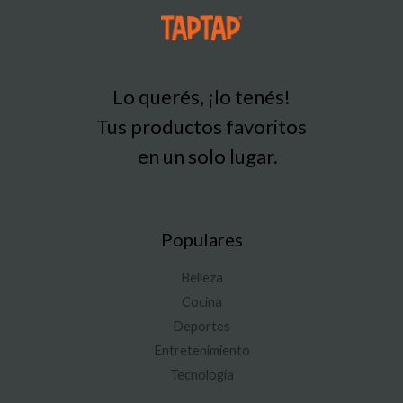
s
t
a
C
$
Lo querés, ¡lo tenés!
1
Tus productos favoritos
0
5
en un solo lugar.
Populares
Belleza
Cocina
Deportes
Entretenimiento
Tecnología