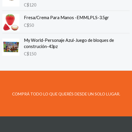
o
C$
120
d
e
Fresa/Crema Para Manos -EMMLPLS-3.5gr
p
C$
50
r
e
c
My World-Personaje Azul-Juego de bloques de
i
construción-43pz
o
C$
150
s
:
d
e
s
d
e
COMPRÁ TODO LO QUE QUERÉS DESDE UN SOLO LUGAR.
C
$
4
5
h
a