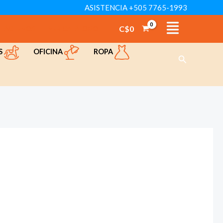
ASISTENCIA +505 7765-1993
C$
0
TÁCTENOS
VER CATÁLOGO
OFICINA
ROPA
S
Buscar