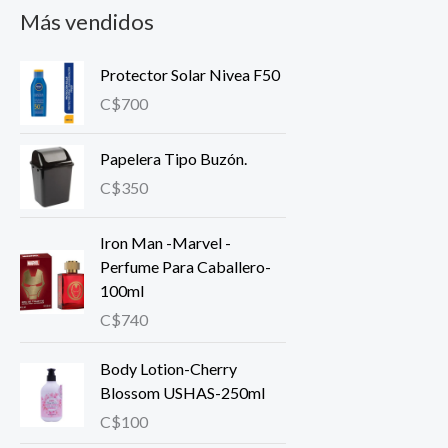
Más vendidos
Protector Solar Nivea F50
C$
700
Papelera Tipo Buzón.
C$
350
Iron Man -Marvel -
Perfume Para Caballero-
100ml
C$
740
Body Lotion-Cherry
Blossom USHAS-250ml
C$
100