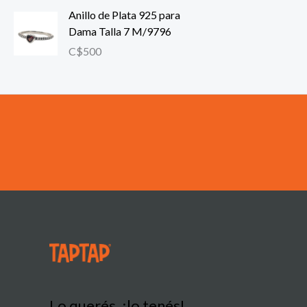
Anillo de Plata 925 para
Dama Talla 7 M/9796
C$
500
Lo querés, ¡lo tenés!