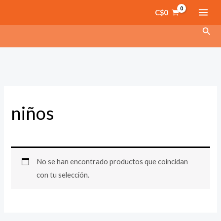
Ir
C$
0
al
Busc
contenido
niños
No se han encontrado productos que coincidan
con tu selección.