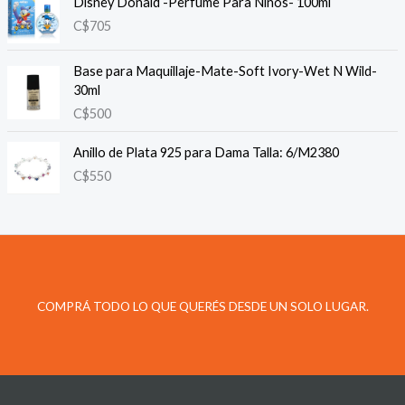
Disney Donald -Perfume Para Niños- 100ml
C$
705
Base para Maquillaje-Mate-Soft Ivory-Wet N Wild-
30ml
C$
500
Anillo de Plata 925 para Dama Talla: 6/M2380
C$
550
COMPRÁ TODO LO QUE QUERÉS DESDE UN SOLO LUGAR.