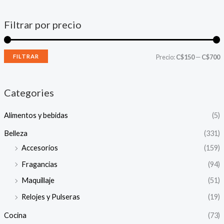
Filtrar por precio
P
P
FILTRAR
Precio:
C$150
—
C$700
r
r
e
e
Categories
c
c
Alimentos y bebidas
(5)
i
i
o
o
Belleza
(331)
Accesorios
(159)
í
á
Fragancias
(94)
n
x
Maquillaje
(51)
i
i
Relojes y Pulseras
(19)
Cocina
(73)
o
o