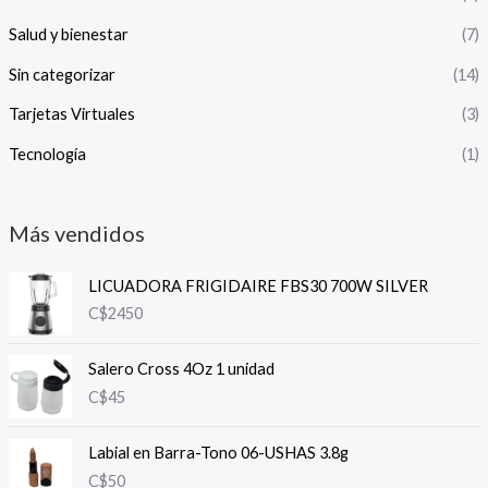
Salud y bienestar
(7)
Sin categorizar
(14)
Tarjetas Virtuales
(3)
Tecnología
(1)
Más vendidos
LICUADORA FRIGIDAIRE FBS30 700W SILVER
C$
2450
Salero Cross 4Oz 1 unidad
C$
45
Labial en Barra-Tono 06-USHAS 3.8g
C$
50