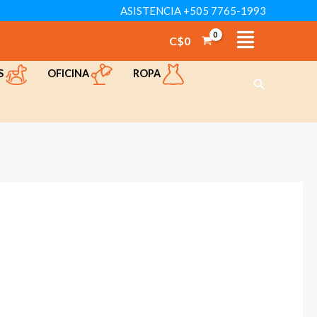
ASISTENCIA +505 7765-1993
C$
0
TÁCTENOS
VER CATÁLOGO
OFICINA
ROPA
S
Buscar