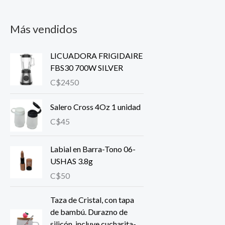
Más vendidos
LICUADORA FRIGIDAIRE
FBS30 700W SILVER
C$
2450
Salero Cross 4Oz 1 unidad
C$
45
Labial en Barra-Tono 06-
USHAS 3.8g
C$
50
Taza de Cristal, con tapa
de bambú. Durazno de
silicón, incluye cucharita-