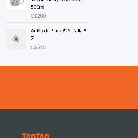
500ml
C$
280
Anillo de Plata 925. Talla #
7
C$
515