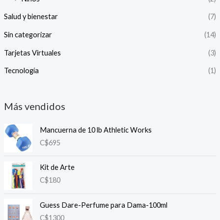
Salud y bienestar
(7)
Sin categorizar
(14)
Tarjetas Virtuales
(3)
Tecnología
(1)
Más vendidos
Mancuerna de 10 lb Athletic Works
C$
695
Kit de Arte
C$
180
Guess Dare-Perfume para Dama-100ml
C$
1300