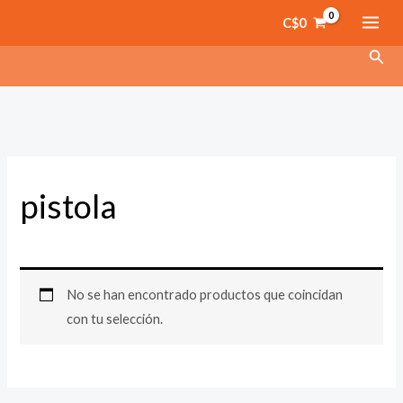
Ir
C$
0
al
Busc
contenido
pistola
No se han encontrado productos que coincidan
con tu selección.