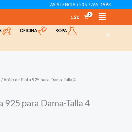
ASISTENCIA +505 7765-1993
C$
0
TÁCTENOS
VER CATÁLOGO
OFICINA
ROPA
S
Buscar
s
/ Anillo de Plata 925 para Dama-Talla 4
ta 925 para Dama-Talla 4