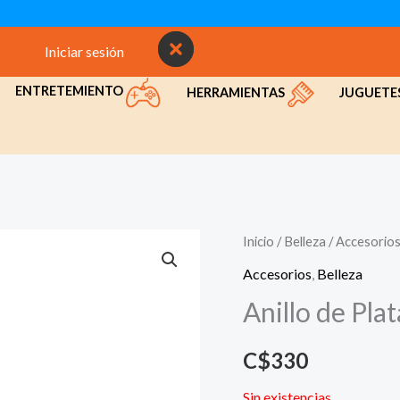
Iniciar sesión
INICIO
NOSOTROS
CON
ENTRETEMIENTO
HERRAMIENTAS
JUGUETE
Inicio
/
Belleza
/
Accesorio
Accesorios
,
Belleza
Anillo de Pla
C$
330
Sin existencias