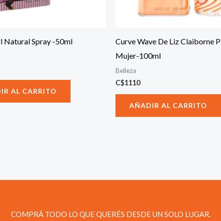
l Natural Spray -50ml
Curve Wave De Liz Claiborne P
Mujer-100ml
Belleza
C$
1110
IR AL CARRITO
AÑADIR AL CARRITO
COMPRÁ TODO LO QUE QUERÉS DESDE UN SOLO LUGAR.