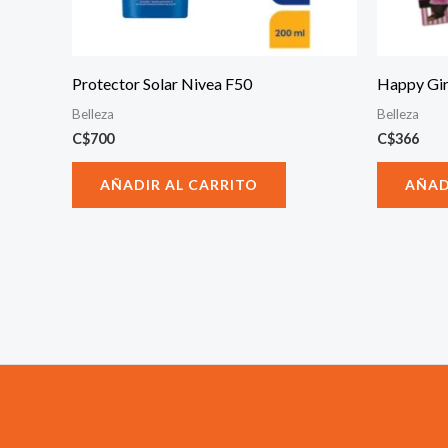
Protector Solar Nivea F50
Happy Gir
Belleza
Belleza
C$
700
C$
366
AÑADIR AL CARRITO
AÑAD