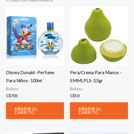
Disney Donald -Perfume
Pera/Crema Para Manos -
Para Niños- 100ml
EMMLPLS-3.5gr
Belleza
Belleza
C$
705
C$
50
AÑADIR AL
AÑADIR AL
CARRITO
CARRITO