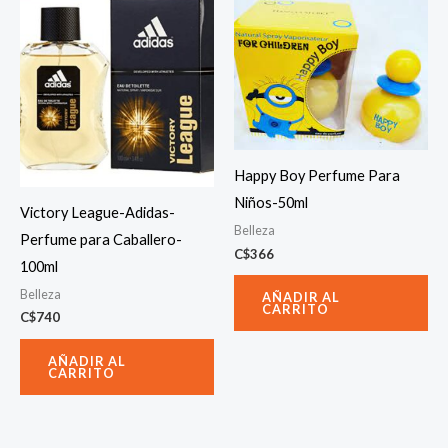
Happy Boy Perfume Para
Niños-50ml
Victory League-Adidas-
Belleza
Perfume para Caballero-
C$
366
100ml
Belleza
AÑADIR AL
CARRITO
C$
740
AÑADIR AL
CARRITO