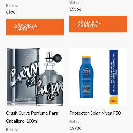
Belleza
Belleza
C$
366
C$
90
AÑADIR AL
AÑADIR AL
CARRITO
CARRITO
Crush Curve Perfume Para
Protector Solar Nivea F50
Caballero-100ml
Belleza
C$
700
Belleza