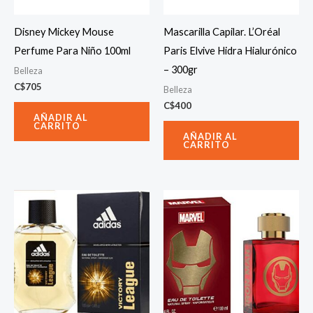
Disney Mickey Mouse
Mascarilla Capilar. L’Oréal
Perfume Para Niño 100ml
Paris Elvive Hidra Hialurónico
– 300gr
Belleza
C$
705
Belleza
C$
400
AÑADIR AL
CARRITO
AÑADIR AL
CARRITO