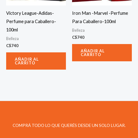
Victory League-Adidas-
Iron Man -Marvel -Perfume
Perfume para Caballero-
Para Caballero-100ml
100ml
Belleza
C$
740
Belleza
C$
740
AÑADIR AL
CARRITO
AÑADIR AL
CARRITO
COMPRÁ TODO LO QUE QUERÉS DESDE UN SOLO LUGAR.