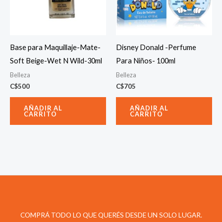
Base para Maquillaje-Mate-
Disney Donald -Perfume
Soft Beige-Wet N Wild-30ml
Para Niños- 100ml
Belleza
Belleza
C$
500
C$
705
AÑADIR AL
AÑADIR AL
CARRITO
CARRITO
COMPRÁ TODO LO QUE QUERÉS DESDE UN SOLO LUGAR.