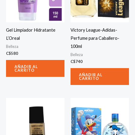
Gel Limpiador Hidratante
Victory League-Adidas-
L’Oreal
Perfume para Caballero-
100ml
Belleza
C$
580
Belleza
C$
740
AÑADIR AL
CARRITO
AÑADIR AL
CARRITO