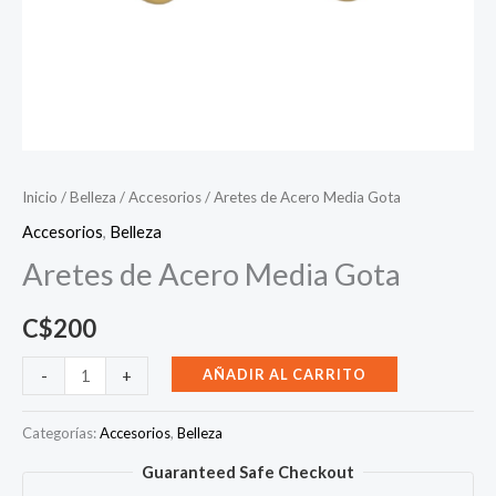
Inicio
/
Belleza
/
Accesorios
/ Aretes de Acero Media Gota
Accesorios
,
Belleza
Aretes de Acero Media Gota
C$
200
Aretes
AÑADIR AL CARRITO
-
+
de
Acero
Categorías:
Accesorios
,
Belleza
Media
Guaranteed Safe Checkout
Gota