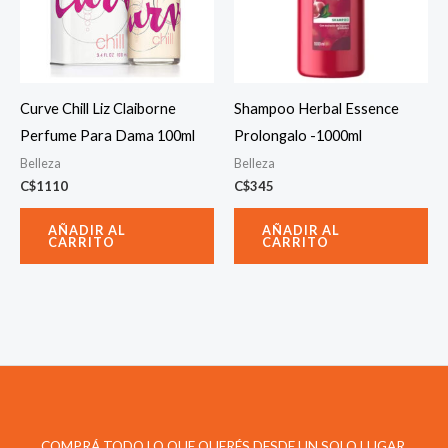
Curve Chill Liz Claiborne
Shampoo Herbal Essence
Perfume Para Dama 100ml
Prolongalo -1000ml
Belleza
Belleza
C$
1110
C$
345
AÑADIR AL
AÑADIR AL
CARRITO
CARRITO
COMPRÁ TODO LO QUE QUERÉS DESDE UN SOLO LUGAR.