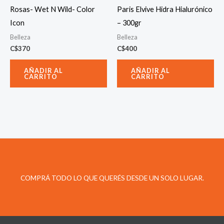
Rosas- Wet N Wild- Color
Paris Elvive Hidra Hialurónico
Icon
– 300gr
Belleza
Belleza
C$
370
C$
400
AÑADIR AL
AÑADIR AL
CARRITO
CARRITO
COMPRÁ TODO LO QUE QUERÉS DESDE UN SOLO LUGAR.