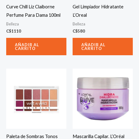
Curve Chill Liz Claiborne
Gel Limpiador Hidratante
Perfume Para Dama 100ml
L’Oreal
Belleza
Belleza
C$
1110
C$
580
AÑADIR AL
AÑADIR AL
CARRITO
CARRITO
Paleta de Sombras Tonos
Mascarilla Capilar. L’Oréal