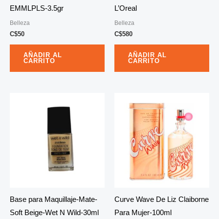
EMMLPLS-3.5gr
L’Oreal
Belleza
Belleza
C$
50
C$
580
AÑADIR AL
AÑADIR AL
CARRITO
CARRITO
Base para Maquillaje-Mate-
Curve Wave De Liz Claiborne
Soft Beige-Wet N Wild-30ml
Para Mujer-100ml