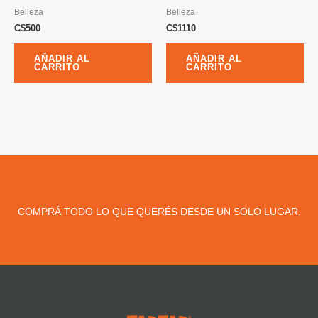
Belleza
Belleza
C$
500
C$
1110
AÑADIR AL
AÑADIR AL
CARRITO
CARRITO
COMPRÁ TODO LO QUE QUERÉS DESDE UN SOLO LUGAR.