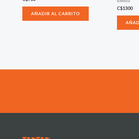
Belleza
C$
1300
AÑADIR AL CARRITO
AÑAD