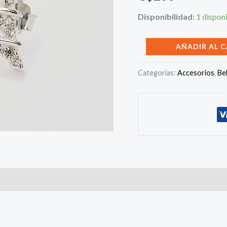
Disponibilidad:
1 dispon
Aretes
AÑADIR AL 
Torre
Categorías:
Accesorios
,
Be
Eiffel
con
Circonios
.
Plata
925
cantidad