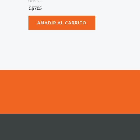
Belleza
C$
705
AÑADIR AL CARRITO