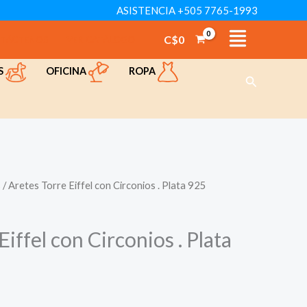
Torre
ASISTENCIA +505 7765-1993
Eiffel
C$
0
TÁCTENOS
VER CATÁLOGO
con
Circonios
OFICINA
ROPA
S
Buscar
.
Plata
925
cantidad
s
/ Aretes Torre Eiffel con Circonios . Plata 925
iffel con Circonios . Plata