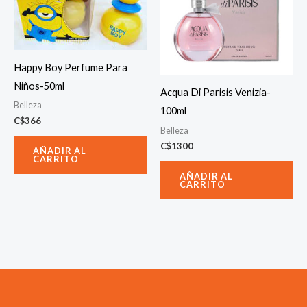
Happy Boy Perfume Para
Niños-50ml
Acqua Di Parisis Venizia-
Belleza
100ml
C$
366
Belleza
C$
1300
AÑADIR AL
CARRITO
AÑADIR AL
CARRITO