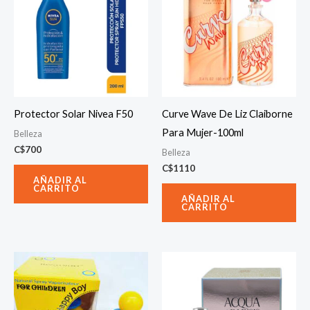
Protector Solar Nivea F50
Curve Wave De Liz Claiborne
Para Mujer-100ml
Belleza
C$
700
Belleza
C$
1110
AÑADIR AL
CARRITO
AÑADIR AL
CARRITO