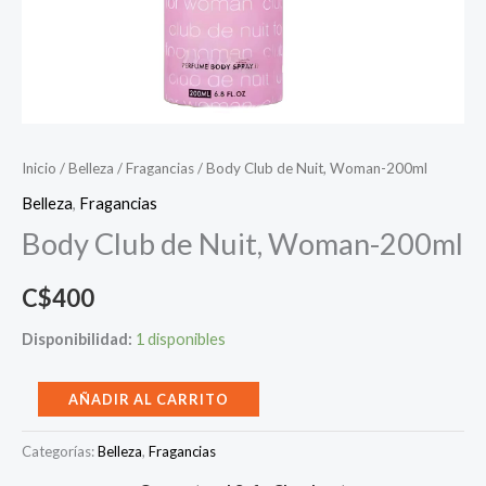
Inicio
/
Belleza
/
Fragancias
/ Body Club de Nuit, Woman-200ml
Belleza
,
Fragancias
Body Club de Nuit, Woman-200ml
C$
400
Disponibilidad:
1 disponibles
Body
AÑADIR AL CARRITO
Club
Categorías:
Belleza
,
Fragancias
de
Nuit,