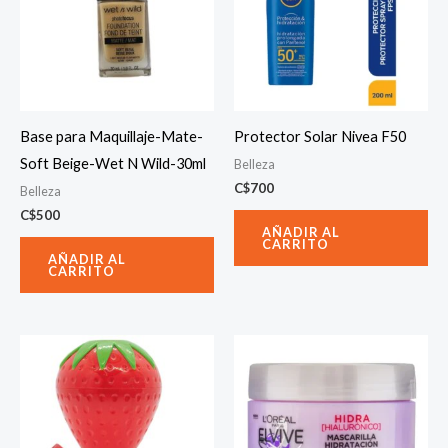
Base para Maquillaje-Mate-
Protector Solar Nivea F50
Soft Beige-Wet N Wild-30ml
Belleza
C$
700
Belleza
C$
500
AÑADIR AL
CARRITO
AÑADIR AL
CARRITO