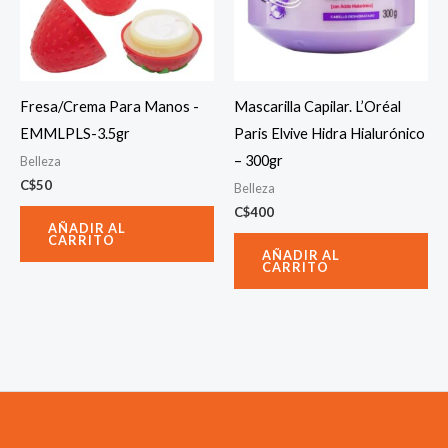
Fresa/Crema Para Manos -
Mascarilla Capilar. L’Oréal
EMMLPLS-3.5gr
Paris Elvive Hidra Hialurónico
– 300gr
Belleza
C$
50
Belleza
C$
400
AÑADIR AL
CARRITO
AÑADIR AL
CARRITO