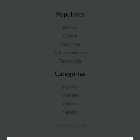
Populares
Belleza
Cocina
Deportes
Entretenimiento
Tecnología
Categorías
Juguetes
Muebles
Oficina
regalos
Suscribite