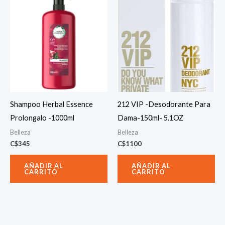
Shampoo Herbal Essence
212 VIP -Desodorante Para
Prolongalo -1000ml
Dama-150ml- 5.1OZ
Belleza
Belleza
C$
345
C$
1100
AÑADIR AL
AÑADIR AL
CARRITO
CARRITO