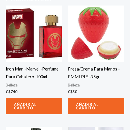
Iron Man -Marvel -Perfume
Fresa/Crema Para Manos -
Para Caballero-100ml
EMMLPLS-3.5gr
Belleza
Belleza
C$
740
C$
50
AÑADIR AL
AÑADIR AL
CARRITO
CARRITO