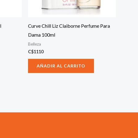
l
Curve Chill Liz Claiborne Perfume Para
Dama 100ml
Belleza
C$
1110
AÑADIR AL CARRITO