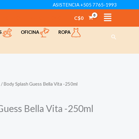
ASISTENCIA +505 7765-1993
C$
0
TÁCTENOS
VER CATÁLOGO
OFICINA
ROPA
S
Buscar
/ Body Splash Guess Bella Vita -250ml
Guess Bella Vita -250ml