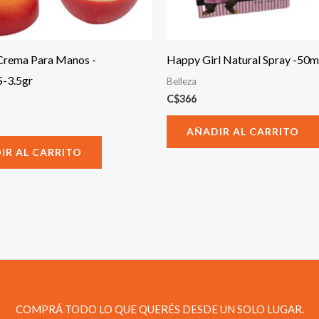
Crema Para Manos -
Happy Girl Natural Spray -50m
-3.5gr
Belleza
C$
366
AÑADIR AL CARRITO
IR AL CARRITO
COMPRÁ TODO LO QUE QUERÉS DESDE UN SOLO LUGAR.