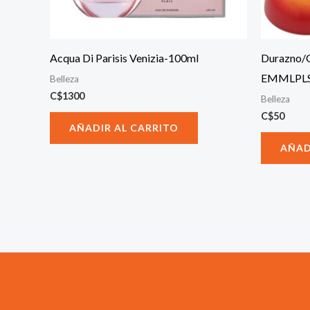
Acqua Di Parisis Venizia-100ml
Durazno/
EMMLPLS
Belleza
C$
1300
Belleza
C$
50
AÑADIR AL CARRITO
AÑAD