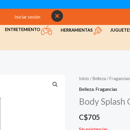
Iniciar sesión
INICIO
NOSOTROS
CON
ENTRETEMIENTO
HERRAMIENTAS
JUGUETE
Inicio
/
Belleza
/
Fragancias
Belleza
,
Fragancias
Body Splash 
C$
705
Sin existencias