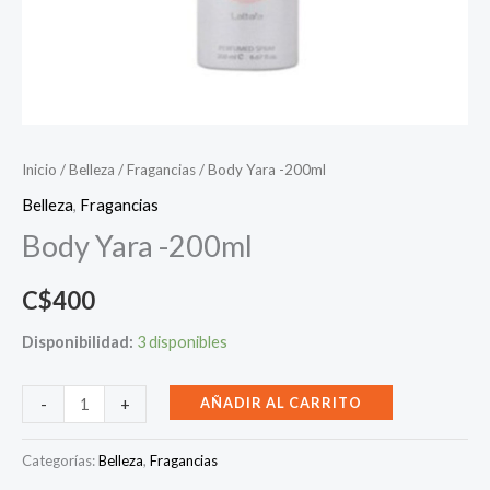
Inicio
/
Belleza
/
Fragancias
/ Body Yara -200ml
Belleza
,
Fragancias
Body Yara -200ml
C$
400
Disponibilidad:
3 disponibles
Body
AÑADIR AL CARRITO
-
+
Yara
-200ml
Categorías:
Belleza
,
Fragancias
cantidad