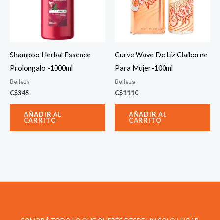
Shampoo Herbal Essence
Curve Wave De Liz Claiborne
Prolongalo -1000ml
Para Mujer-100ml
Belleza
Belleza
C$
345
C$
1110
AÑADIR AL
AÑADIR AL
CARRITO
CARRITO