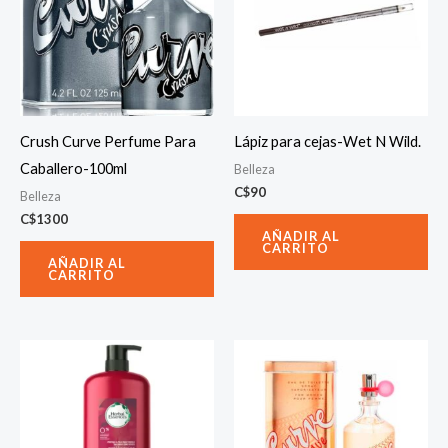
Crush Curve Perfume Para
Lápiz para cejas-Wet N Wild.
Caballero-100ml
Belleza
C$
90
Belleza
C$
1300
AÑADIR AL
CARRITO
AÑADIR AL
CARRITO