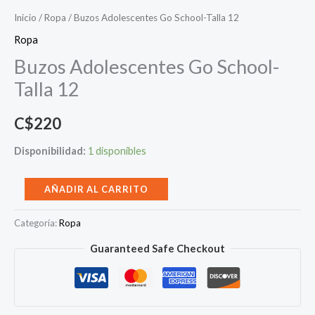
Inicio
/
Ropa
/ Buzos Adolescentes Go School-Talla 12
Ropa
Buzos Adolescentes Go School-
Talla 12
C$
220
Disponibilidad:
1 disponibles
Buzos
AÑADIR AL CARRITO
Adolescentes
Categoría:
Ropa
Go
School-
Guaranteed Safe Checkout
Talla
12
cantidad