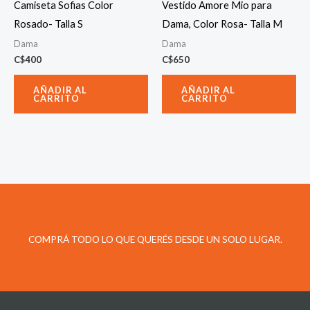
Camiseta Sofias Color
Vestido Amore Mio para
Rosado- Talla S
Dama, Color Rosa- Talla M
Dama
Dama
C$
400
C$
650
AÑADIR AL
AÑADIR AL
CARRITO
CARRITO
COMPRÁ TODO LO QUE QUERÉS DESDE UN SOLO LUGAR.