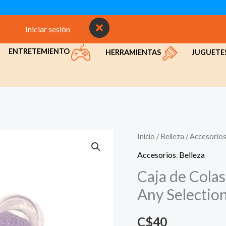
Iniciar sesión
INICIO
NOSOTROS
CON
ENTRETEMIENTO
HERRAMIENTAS
JUGUETE
Inicio
/
Belleza
/
Accesorio
Accesorios
,
Belleza
Caja de Cola
Any Selectio
C$
40