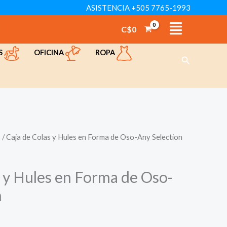
ASISTENCIA +505 7765-1993
Colas
y
C$
0
TÁCTENOS
VER CATÁLOGO
Hules
OFICINA
ROPA
S
en
Buscar
Forma
de
Oso-
Any
Selection
s
/ Caja de Colas y Hules en Forma de Oso-Any Selection
cantidad
s y Hules en Forma de Oso-
n