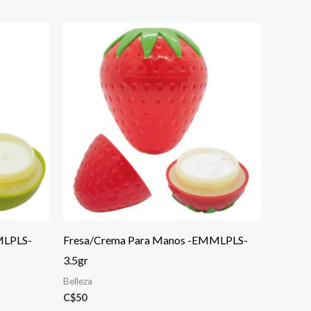
MLPLS-
Fresa/Crema Para Manos -EMMLPLS-
3.5gr
Belleza
C$
50