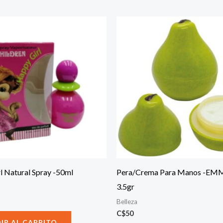
l Natural Spray -50ml
Pera/Crema Para Manos -EM
3.5gr
Belleza
C$
50
IR AL CARRITO