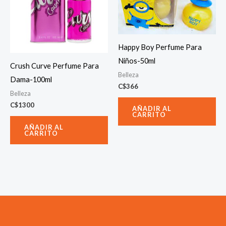
Happy Boy Perfume Para
Niños-50ml
Crush Curve Perfume Para
Belleza
Dama-100ml
C$
366
Belleza
C$
1300
AÑADIR AL
CARRITO
AÑADIR AL
CARRITO