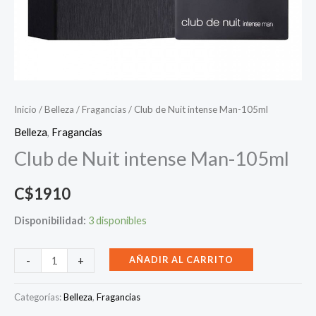
Inicio
/
Belleza
/
Fragancias
/ Club de Nuit intense Man-105ml
Belleza
,
Fragancias
Club de Nuit intense Man-105ml
C$
1910
Disponibilidad:
3 disponibles
Club
AÑADIR AL CARRITO
-
+
de
Nuit
Categorías:
Belleza
,
Fragancias
intense