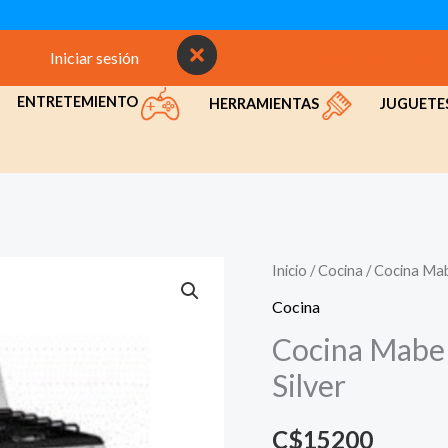
Iniciar sesión
INICIO
NOSOTROS
CON
ENTRETEMIENTO
HERRAMIENTAS
JUGUETE
Inicio
/
Cocina
/ Cocina Ma
Cocina
Cocina Mab
Silver
C$
15200