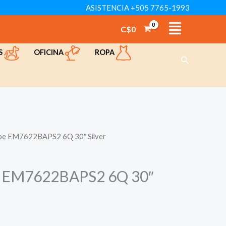
ASISTENCIA +505 7765-1993
EM7622BAPS2
6Q
C$
0
TÁCTENOS
VER CATÁLOGO
30"
OFICINA
ROPA
S
Silver
Buscar
cantidad
be EM7622BAPS2 6Q 30″ Silver
e EM7622BAPS2 6Q 30″