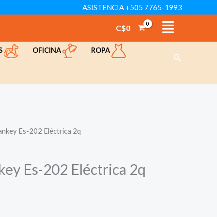
ASISTENCIA +505 7765-1993
C$
0
TÁCTENOS
VER CATÁLOGO
OFICINA
ROPA
S
Buscar
ankey Es-202 Eléctrica 2q
key Es-202 Eléctrica 2q