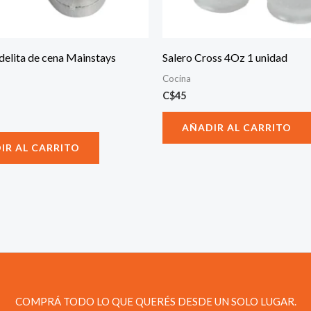
delita de cena Mainstays
Salero Cross 4Oz 1 unidad
Cocina
C$
45
AÑADIR AL CARRITO
IR AL CARRITO
COMPRÁ TODO LO QUE QUERÉS DESDE UN SOLO LUGAR.