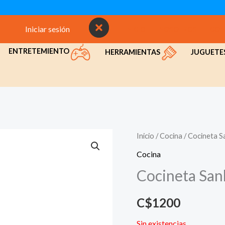
Iniciar sesión
INICIO
NOSOTROS
CON
ENTRETEMIENTO
HERRAMIENTAS
JUGUETE
Inicio
/
Cocina
/ Cocineta S
Cocina
Cocineta San
C$
1200
Sin existencias