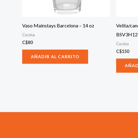
Vaso Mainstays Barcelona – 14 oz
Velita/can
BSV3H12
Cocina
C$
80
Cocina
C$
150
AÑADIR AL CARRITO
AÑAD