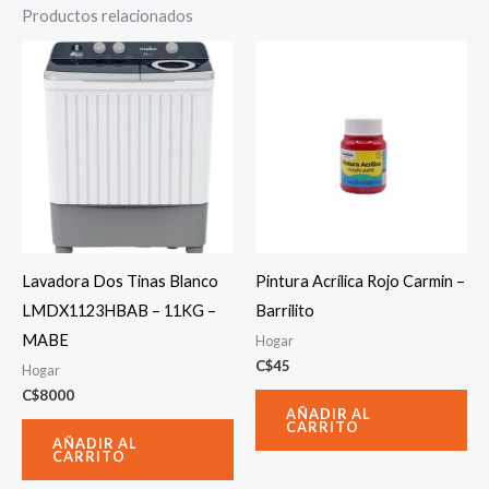
Productos relacionados
Lavadora Dos Tinas Blanco
Pintura Acrílica Rojo Carmin –
LMDX1123HBAB – 11KG –
Barrilito
MABE
Hogar
C$
45
Hogar
C$
8000
AÑADIR AL
CARRITO
AÑADIR AL
CARRITO