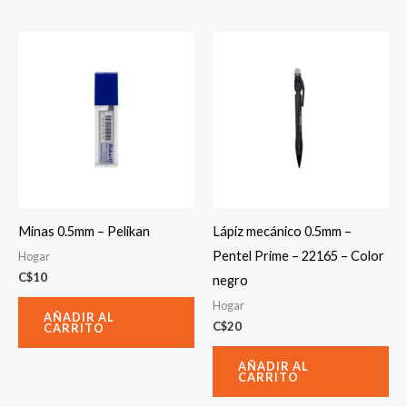
Minas 0.5mm – Pelikan
Lápiz mecánico 0.5mm –
Pentel Prime – 22165 – Color
Hogar
C$
10
negro
Hogar
AÑADIR AL
C$
20
CARRITO
AÑADIR AL
CARRITO