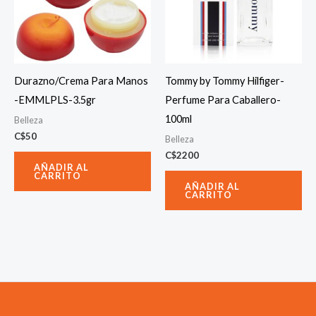
Durazno/Crema Para Manos
Tommy by Tommy Hilfiger-
-EMMLPLS-3.5gr
Perfume Para Caballero-
100ml
Belleza
C$
50
Belleza
C$
2200
AÑADIR AL
CARRITO
AÑADIR AL
CARRITO