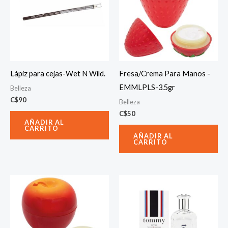
Lápiz para cejas-Wet N Wild.
Fresa/Crema Para Manos -
EMMLPLS-3.5gr
Belleza
C$
90
Belleza
C$
50
AÑADIR AL
CARRITO
AÑADIR AL
CARRITO