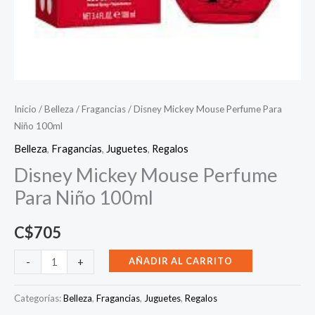
Inicio
/
Belleza
/
Fragancias
/ Disney Mickey Mouse Perfume Para
Niño 100ml
Belleza
,
Fragancias
,
Juguetes
,
Regalos
Disney Mickey Mouse Perfume
Para Niño 100ml
C$
705
Disney
AÑADIR AL CARRITO
-
+
Mickey
Mouse
Categorías:
Belleza
,
Fragancias
,
Juguetes
,
Regalos