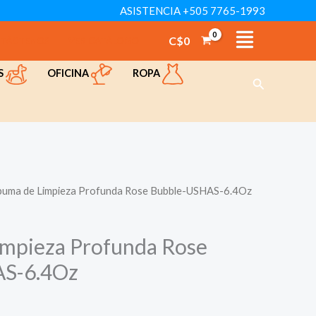
ASISTENCIA +505 7765-1993
Limpieza
Profunda
C$
0
TÁCTENOS
VER CATÁLOGO
Rose
OFICINA
ROPA
S
Bubble-
Buscar
USHAS-
6.4Oz
cantidad
puma de Limpieza Profunda Rose Bubble-USHAS-6.4Oz
impieza Profunda Rose
S-6.4Oz