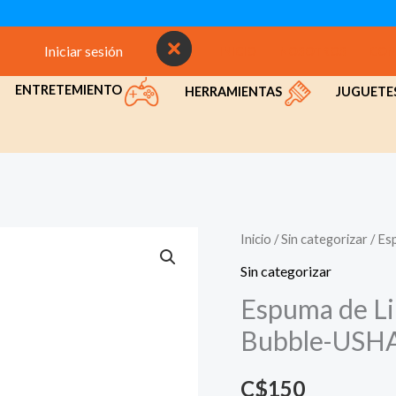
Iniciar sesión
INICIO
NOSOTROS
CON
ENTRETEMIENTO
HERRAMIENTAS
JUGUETE
Inicio
/
Sin categorizar
/ Es
Sin categorizar
Espuma de L
Bubble-USHA
C$
150