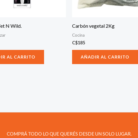
t N Wild.
Carbón vegetal 2Kg
izar
Cocina
C$
185
IR AL CARRITO
AÑADIR AL CARRITO
COMPRÁ TODO LO QUE QUERÉS DESDE UN SOLO LUGAR.