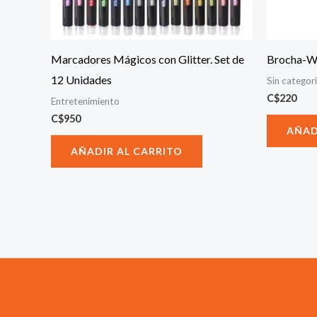
Marcadores Mágicos con Glitter. Set de
Brocha-We
12 Unidades
Sin categor
C$
220
Entretenimiento
C$
950
AÑAD
AÑADIR AL CARRITO