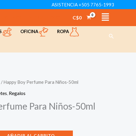
ASISTENCIA +505 7765-1993
Perfume
Para
C$
0
TÁCTENOS
VER CATÁLOGO
Niños-
OFICINA
ROPA
S
50ml
Buscar
cantidad
/ Happy Boy Perfume Para Niños-50ml
etes
,
Regalos
erfume Para Niños-50ml
AÑADIR AL CARRITO