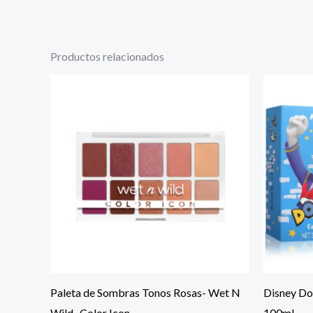
Productos relacionados
Paleta de Sombras Tonos Rosas- Wet N
Disney Do
Wild- Color Icon
100ml