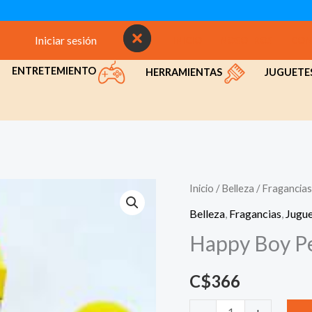
Iniciar sesión
INICIO
NOSOTROS
CON
ENTRETEMIENTO
HERRAMIENTAS
JUGUETE
Inicio
/
Belleza
/
Fragancias
Belleza
,
Fragancias
,
Jugu
Happy Boy P
C$
366
Happy
-
+