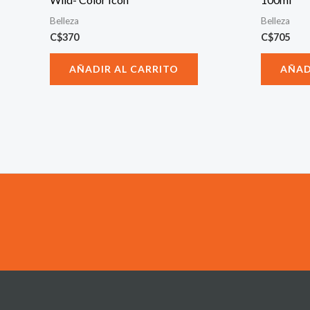
Belleza
Belleza
C$
370
C$
705
AÑADIR AL CARRITO
AÑAD