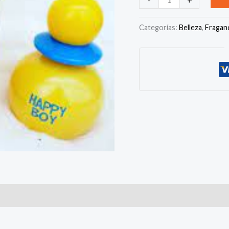
Boy
Perfume
Categorías:
Belleza
,
Fragan
Para
Niños-
50ml
cantidad