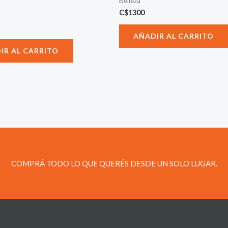
Belleza
C$
1300
AÑADIR AL CARRITO
IR AL CARRITO
COMPRÁ TODO LO QUE QUERÉS DESDE UN SOLO LUGAR.