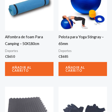
Alfombra de foam Para
Pelota para Yoga Stingray –
Camping – 50X180cm
65mm
Deportes
Deportes
C$
650
C$
685
AÑADIR AL
AÑADIR AL
CARRITO
CARRITO