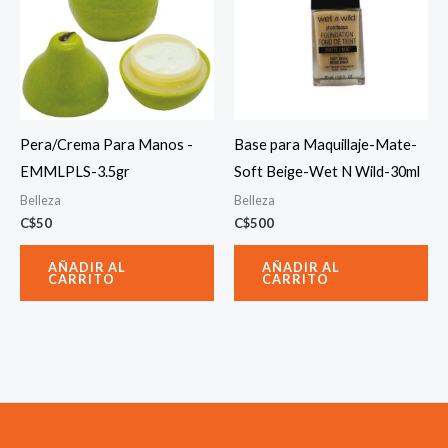
Pera/Crema Para Manos -
Base para Maquillaje-Mate-
EMMLPLS-3.5gr
Soft Beige-Wet N Wild-30ml
Belleza
Belleza
C$
50
C$
500
AÑADIR AL
AÑADIR AL
CARRITO
CARRITO