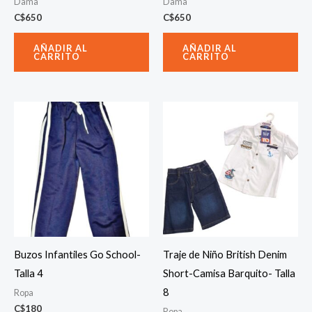
Dama
Dama
C$
650
C$
650
AÑADIR AL
AÑADIR AL
CARRITO
CARRITO
Buzos Infantiles Go School-
Traje de Niño British Denim
Talla 4
Short-Camisa Barquito- Talla
8
Ropa
C$
180
Ropa