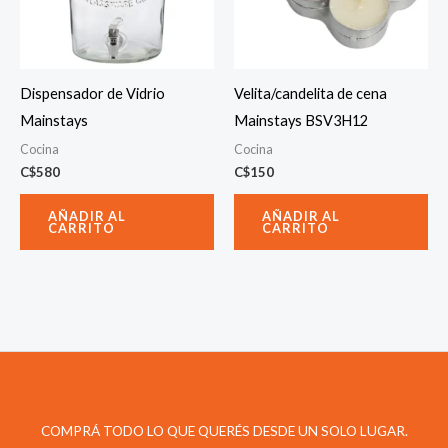
Dispensador de Vidrio
Velita/candelita de cena
Mainstays
Mainstays BSV3H12
Cocina
Cocina
C$
580
C$
150
AÑADIR AL
AÑADIR AL
CARRITO
CARRITO
COMPRÁ TODO LO QUE QUERÉS DESDE UN SOLO LUGAR.