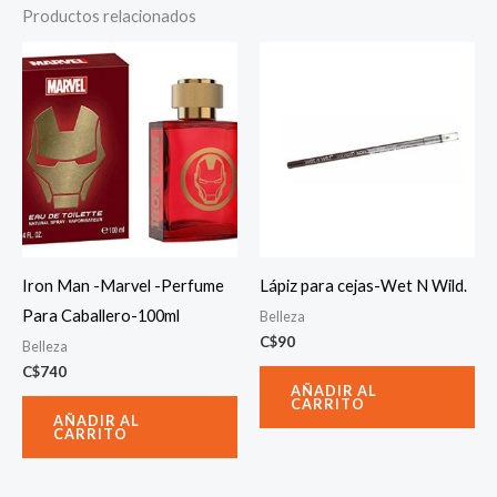
Productos relacionados
Iron Man -Marvel -Perfume
Lápiz para cejas-Wet N Wild.
Para Caballero-100ml
Belleza
C$
90
Belleza
C$
740
AÑADIR AL
CARRITO
AÑADIR AL
CARRITO