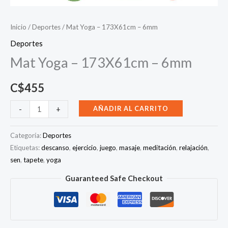
Inicio
/
Deportes
/ Mat Yoga – 173X61cm – 6mm
Deportes
Mat Yoga – 173X61cm – 6mm
C$
455
Mat
AÑADIR AL CARRITO
-
+
Yoga
-
Categoría:
Deportes
173X61cm
Etiquetas:
descanso
,
ejercicio
,
juego
,
masaje
,
meditación
,
relajación
,
sen
,
tapete
,
yoga
-
6mm
Guaranteed Safe Checkout
cantidad