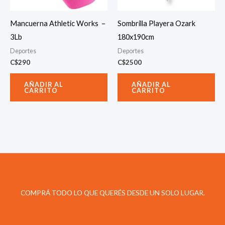
la
página
Mancuerna Athletic Works –
Sombrilla Playera Ozark
de
3Lb
180x190cm
producto
Deportes
Deportes
C$
290
C$
2500
AÑADIR AL
AÑADIR AL
CARRITO
CARRITO
COMPRÁ TODO LO QUE QUERÉS DESDE UN SOLO LUGAR.