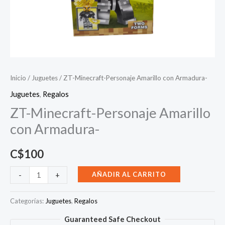
Inicio
/
Juguetes
/ ZT-Minecraft-Personaje Amarillo con Armadura-
Juguetes
,
Regalos
ZT-Minecraft-Personaje Amarillo
con Armadura-
C$
100
ZT-
AÑADIR AL CARRITO
-
+
Minecraft-
Personaje
Categorías:
Juguetes
,
Regalos
Amarillo
Guaranteed Safe Checkout