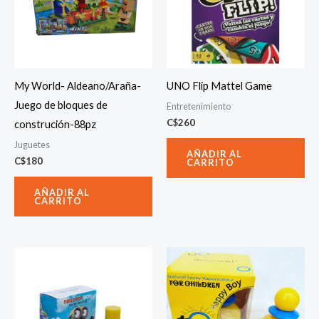
My World- Aldeano/Araña-
UNO Flip Mattel Game
Juego de bloques de
Entretenimiento
C$
260
construción-88pz
Juguetes
AÑADIR AL
C$
180
CARRITO
AÑADIR AL
CARRITO