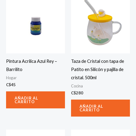
Pintura Acrílica Azul Rey –
Taza de Cristal con tapa de
Barrilito
Patito en Silicón y pajilla de
cristal. 500ml
Hogar
C$
45
Cocina
C$
280
AÑADIR AL
CARRITO
AÑADIR AL
CARRITO