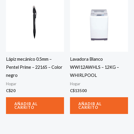
Lápiz mecánico 0.5mm –
Lavadora Blanco
Pentel Prime – 22165 – Color
WWI12AWHLS – 12KG –
negro
WHIRLPOOL
Hogar
Hogar
C$
20
C$
13500
AÑADIR AL
AÑADIR AL
CARRITO
CARRITO