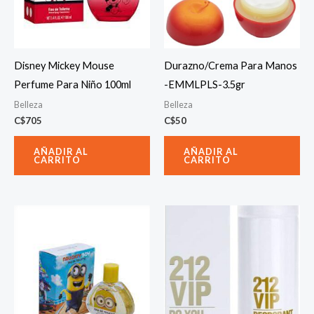
Disney Mickey Mouse
Durazno/Crema Para Manos
Perfume Para Niño 100ml
-EMMLPLS-3.5gr
Belleza
Belleza
C$
705
C$
50
AÑADIR AL
AÑADIR AL
CARRITO
CARRITO