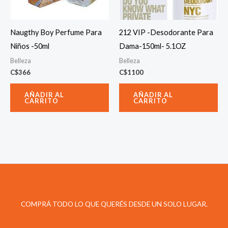
Naugthy Boy Perfume Para
212 VIP -Desodorante Para
Niños -50ml
Dama-150ml- 5.1OZ
Belleza
Belleza
C$
366
C$
1100
AÑADIR AL
AÑADIR AL
CARRITO
CARRITO
COMPRÁ TODO LO QUE QUERÉS DESDE UN SOLO LUGAR.