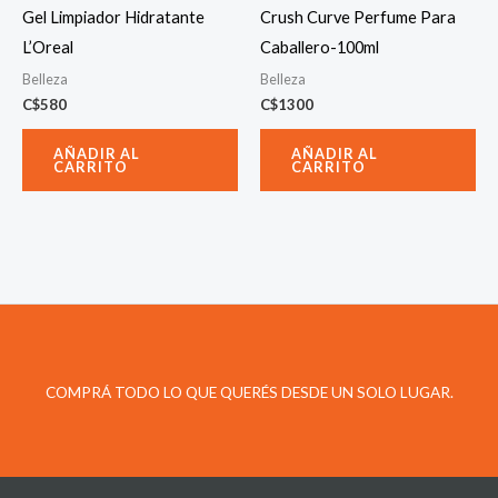
Gel Limpiador Hidratante
Crush Curve Perfume Para
L’Oreal
Caballero-100ml
Belleza
Belleza
C$
580
C$
1300
AÑADIR AL
AÑADIR AL
CARRITO
CARRITO
COMPRÁ TODO LO QUE QUERÉS DESDE UN SOLO LUGAR.