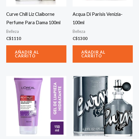
Curve Chill Liz Claiborne
Acqua Di Parisis Venizia-
Perfume Para Dama 100ml
100ml
Belleza
Belleza
C$
1110
C$
1300
AÑADIR AL
AÑADIR AL
CARRITO
CARRITO