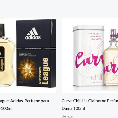
eague-Adidas-Perfume para
Curve Chill Liz Claiborne Perf
-100ml
Dama 100ml
Belleza