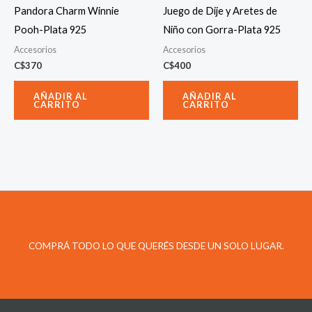
Pandora Charm Winnie
Juego de Dije y Aretes de
Pooh-Plata 925
Niño con Gorra-Plata 925
Accesorios
Accesorios
C$
370
C$
400
AÑADIR AL
AÑADIR AL
CARRITO
CARRITO
COMPRÁ TODO LO QUE QUERÉS DESDE UN SOLO LUGAR.