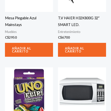
Mesa Plegable Azul
T.V HAIER H32K800G 32″
Mainstays
SMART LED.
Muebles
Entretenimiento
C$
2950
C$
6700
AÑADIR AL
AÑADIR AL
CARRITO
CARRITO