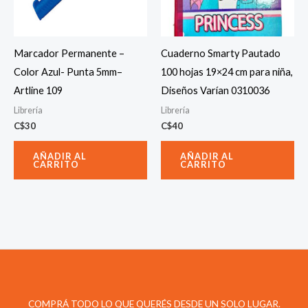
Marcador Permanente –
Cuaderno Smarty Pautado
Color Azul- Punta 5mm–
100 hojas 19×24 cm para niña,
Artline 109
Diseños Varían 0310036
Librería
Librería
C$
30
C$
40
AÑADIR AL
AÑADIR AL
CARRITO
CARRITO
COMPRÁ TODO LO QUE QUERÉS DESDE UN SOLO LUGAR.