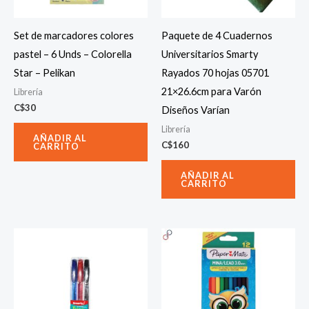
Set de marcadores colores
Paquete de 4 Cuadernos
pastel – 6 Unds – Colorella
Universitarios Smarty
Star – Pelikan
Rayados 70 hojas 05701
21×26.6cm para Varón
Librería
C$
30
Diseños Varían
Librería
AÑADIR AL
C$
160
CARRITO
AÑADIR AL
CARRITO