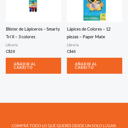
Blíster de Lápiceros – Smarty
Lápices de Colores – 12
Tri X – 3 colores
piezas – Paper Mate
Librería
Librería
C$
20
C$
65
AÑADIR AL
AÑADIR AL
CARRITO
CARRITO
COMPRÁ TODO LO QUE QUERÉS DESDE UN SOLO LUGAR.