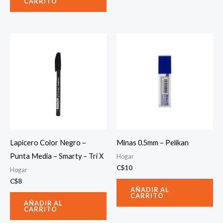
CARRITO
Lapicero Color Negro –
Minas 0.5mm – Pelikan
Punta Media – Smarty – Tri X
Hogar
C$
10
Hogar
C$
8
AÑADIR AL
CARRITO
AÑADIR AL
CARRITO