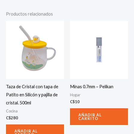
Productos relacionados
Taza de Cristal con tapa de
Minas 0.7mm – Pelikan
Patito en Silicón y pajilla de
Hogar
C$
10
cristal. 500ml
Cocina
AÑADIR AL
C$
280
CARRITO
AÑADIR AL